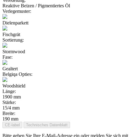
Veredelung:
Reaktive Beizen / Pigmentiertes Öl
Verlegemuster:
Dielenparkett
Fischgrät
Sortierung:
Stormwood
Fase:
Gealtert
Belgiqa Opties:
Woodshield
Länge:
1900 mm
Stärke:
15/4 mm
Breite:
190 mm
CE-label
Technisches Datenblatt
Bitte geben Sie Ihre E-Mail-Adresse ein oder melden Sie sich mit