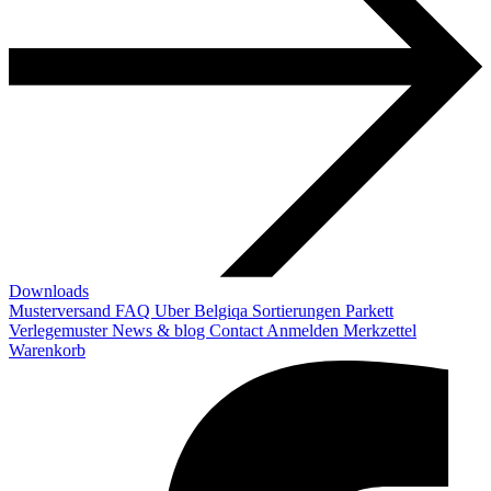
Downloads
Musterversand
FAQ
Uber Belgiqa
Sortierungen
Parkett
Verlegemuster
News & blog
Contact
Anmelden
Merkzettel
Warenkorb