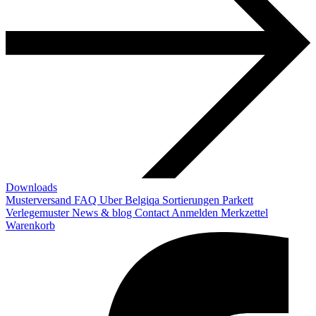
Downloads
Musterversand
FAQ
Uber Belgiqa
Sortierungen
Parkett
Verlegemuster
News & blog
Contact
Anmelden
Merkzettel
Warenkorb