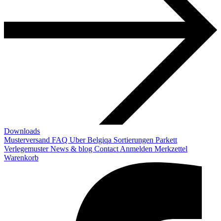
Downloads
Musterversand
FAQ
Uber Belgiqa
Sortierungen
Parkett
Verlegemuster
News & blog
Contact
Anmelden
Merkzettel
Warenkorb