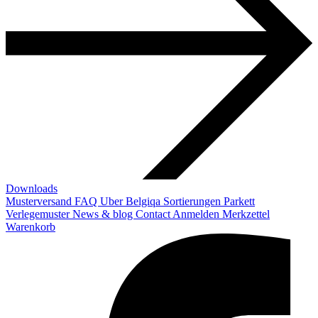
Downloads
Musterversand
FAQ
Uber Belgiqa
Sortierungen
Parkett
Verlegemuster
News & blog
Contact
Anmelden
Merkzettel
Warenkorb