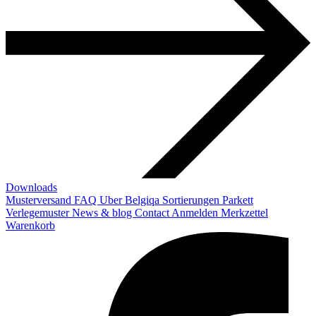
Downloads
Musterversand
FAQ
Uber Belgiqa
Sortierungen
Parkett
Verlegemuster
News & blog
Contact
Anmelden
Merkzettel
Warenkorb