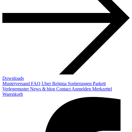
Downloads
Musterversand
FAQ
Uber Belgiqa
Sortierungen
Parkett
Verlegemuster
News & blog
Contact
Anmelden
Merkzettel
Warenkorb