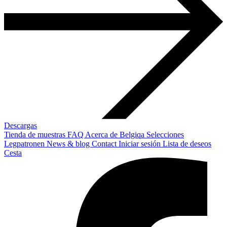
Descargas
Tienda de muestras
FAQ
Acerca de Belgiqa
Selecciones
Legpatronen
News & blog
Contact
Iniciar sesión
Lista de deseos
Cesta