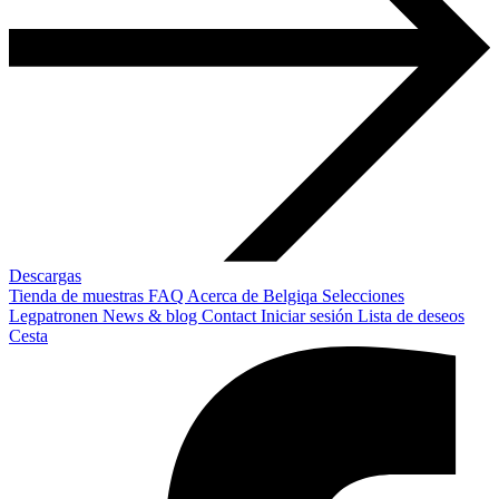
Descargas
Tienda de muestras
FAQ
Acerca de Belgiqa
Selecciones
Legpatronen
News & blog
Contact
Iniciar sesión
Lista de deseos
Cesta