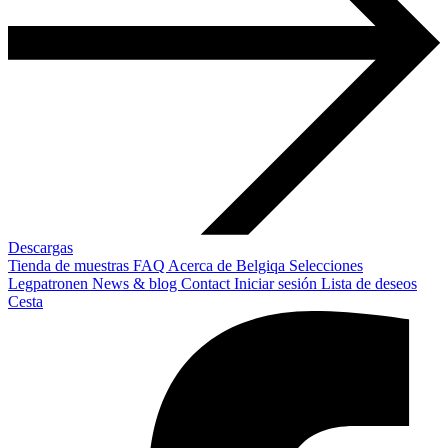
Descargas
Tienda de muestras
FAQ
Acerca de Belgiqa
Selecciones
Legpatronen
News & blog
Contact
Iniciar sesión
Lista de deseos
Cesta