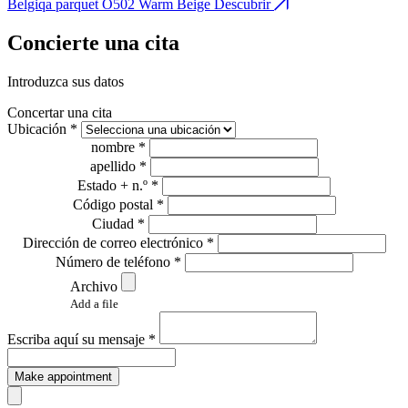
Belgiqa parquet O502 Warm Beige
Descubrir
B
Concierte una cita
Introduzca sus datos
Concertar una cita
Ubicación *
nombre *
apellido *
Estado + n.º *
Código postal *
Ciudad *
Dirección de correo electrónico *
Número de teléfono *
Archivo
Add a file
Escriba aquí su mensaje *
Make appointment