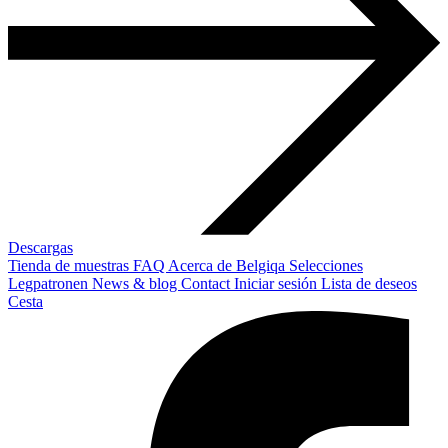
Descargas
Tienda de muestras
FAQ
Acerca de Belgiqa
Selecciones
Legpatronen
News & blog
Contact
Iniciar sesión
Lista de deseos
Cesta