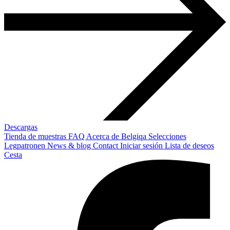
Descargas
Tienda de muestras
FAQ
Acerca de Belgiqa
Selecciones
Legpatronen
News & blog
Contact
Iniciar sesión
Lista de deseos
Cesta