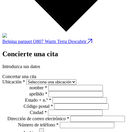
Belgiqa parquet O807 Warm Terra
Descubrir
B
Concierte una cita
Introduzca sus datos
Concertar una cita
Ubicación *
nombre *
apellido *
Estado + n.º *
Código postal *
Ciudad *
Dirección de correo electrónico *
Número de teléfono *