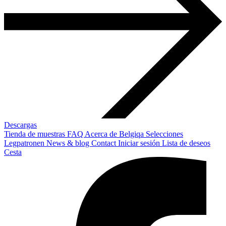
Descargas
Tienda de muestras
FAQ
Acerca de Belgiqa
Selecciones
Legpatronen
News & blog
Contact
Iniciar sesión
Lista de deseos
Cesta