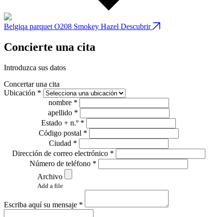
Belgiqa parquet O208 Smokey Hazel
Descubrir
B
Concierte una cita
Introduzca sus datos
Concertar una cita
Ubicación *
nombre *
apellido *
Estado + n.º *
Código postal *
Ciudad *
Dirección de correo electrónico *
Número de teléfono *
Archivo
Add a file
Escriba aquí su mensaje *