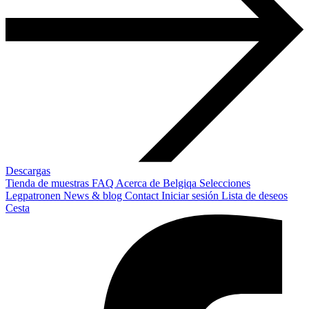
Descargas
Tienda de muestras
FAQ
Acerca de Belgiqa
Selecciones
Legpatronen
News & blog
Contact
Iniciar sesión
Lista de deseos
Cesta