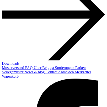
Downloads
Musterversand
FAQ
Uber Belgiqa
Sortierungen
Parkett
Verlegemuster
News & blog
Contact
Anmelden
Merkzettel
Warenkorb