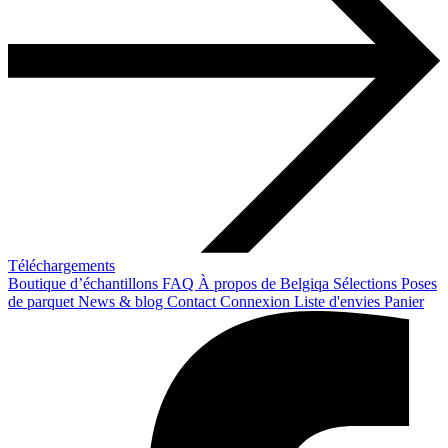
Téléchargements
Boutique d’échantillons
FAQ
À propos de Belgiqa
Sélections
Poses
de parquet
News & blog
Contact
Connexion
Liste d'envies
Panier