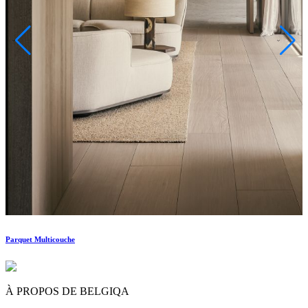
Parquet Multicouche
P
À PROPOS DE BELGIQA