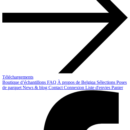
Téléchargements
Boutique d’échantillons
FAQ
À propos de Belgiqa
Sélections
Poses
de parquet
News & blog
Contact
Connexion
Liste d'envies
Panier