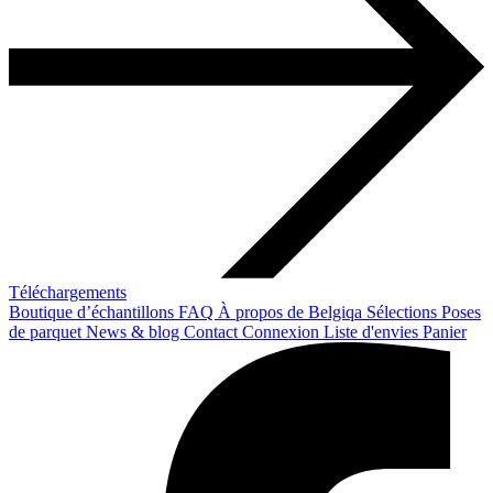
Téléchargements
Boutique d’échantillons
FAQ
À propos de Belgiqa
Sélections
Poses
de parquet
News & blog
Contact
Connexion
Liste d'envies
Panier