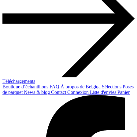
Téléchargements
Boutique d’échantillons
FAQ
À propos de Belgiqa
Sélections
Poses
de parquet
News & blog
Contact
Connexion
Liste d'envies
Panier