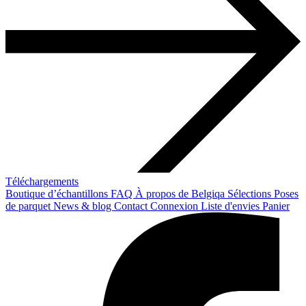
Téléchargements
Boutique d’échantillons
FAQ
À propos de Belgiqa
Sélections
Poses
de parquet
News & blog
Contact
Connexion
Liste d'envies
Panier