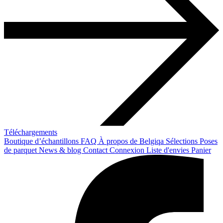
Téléchargements
Boutique d’échantillons
FAQ
À propos de Belgiqa
Sélections
Poses
de parquet
News & blog
Contact
Connexion
Liste d'envies
Panier