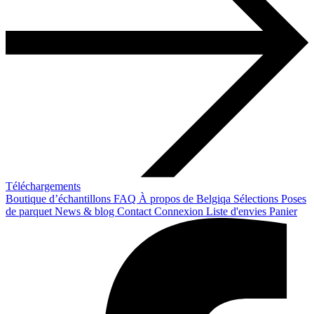
Téléchargements
Boutique d’échantillons
FAQ
À propos de Belgiqa
Sélections
Poses
de parquet
News & blog
Contact
Connexion
Liste d'envies
Panier