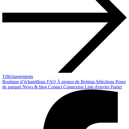
Téléchargements
Boutique d’échantillons
FAQ
À propos de Belgiqa
Sélections
Poses
de parquet
News & blog
Contact
Connexion
Liste d'envies
Panier