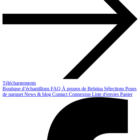
Téléchargements
Boutique d’échantillons
FAQ
À propos de Belgiqa
Sélections
Poses
de parquet
News & blog
Contact
Connexion
Liste d'envies
Panier