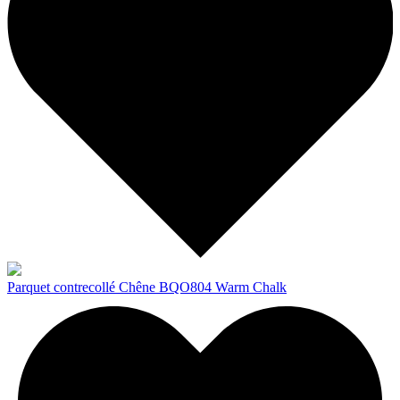
Parquet contrecollé Chêne BQO804 Warm Chalk