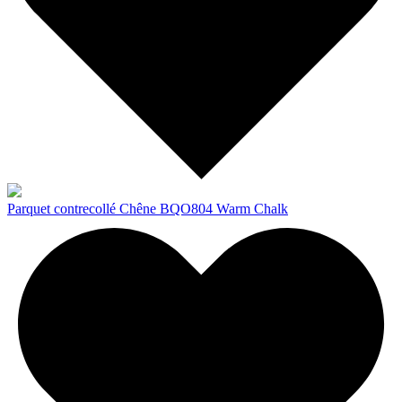
Parquet contrecollé Chêne BQO804 Warm Chalk