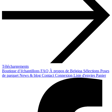
Téléchargements
Boutique d’échantillons
FAQ
À propos de Belgiqa
Sélections
Poses
de parquet
News & blog
Contact
Connexion
Liste d'envies
Panier