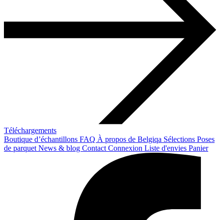
Téléchargements
Boutique d’échantillons
FAQ
À propos de Belgiqa
Sélections
Poses
de parquet
News & blog
Contact
Connexion
Liste d'envies
Panier