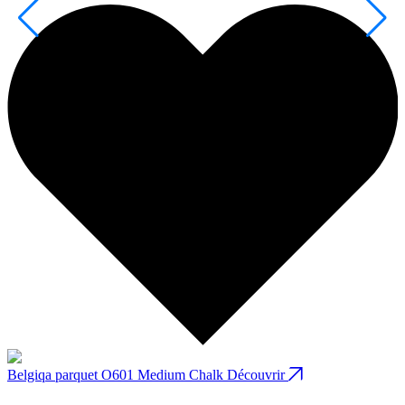
Belgiqa parquet O601 Medium Chalk
Découvrir
B