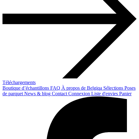
Téléchargements
Boutique d’échantillons
FAQ
À propos de Belgiqa
Sélections
Poses
de parquet
News & blog
Contact
Connexion
Liste d'envies
Panier