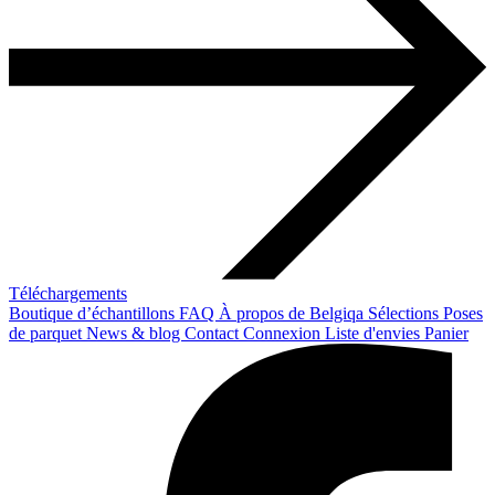
Téléchargements
Boutique d’échantillons
FAQ
À propos de Belgiqa
Sélections
Poses
de parquet
News & blog
Contact
Connexion
Liste d'envies
Panier