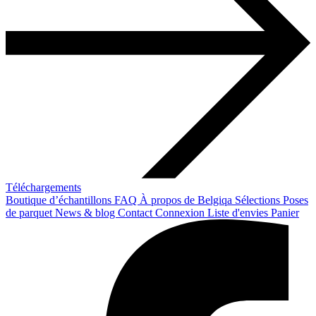
Téléchargements
Boutique d’échantillons
FAQ
À propos de Belgiqa
Sélections
Poses
de parquet
News & blog
Contact
Connexion
Liste d'envies
Panier