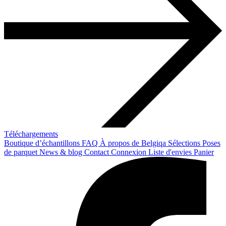
Téléchargements
Boutique d’échantillons
FAQ
À propos de Belgiqa
Sélections
Poses
de parquet
News & blog
Contact
Connexion
Liste d'envies
Panier