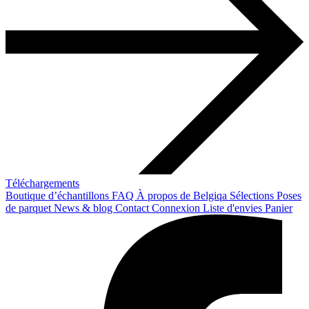
Téléchargements
Boutique d’échantillons
FAQ
À propos de Belgiqa
Sélections
Poses
de parquet
News & blog
Contact
Connexion
Liste d'envies
Panier