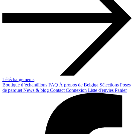
Téléchargements
Boutique d’échantillons
FAQ
À propos de Belgiqa
Sélections
Poses
de parquet
News & blog
Contact
Connexion
Liste d'envies
Panier