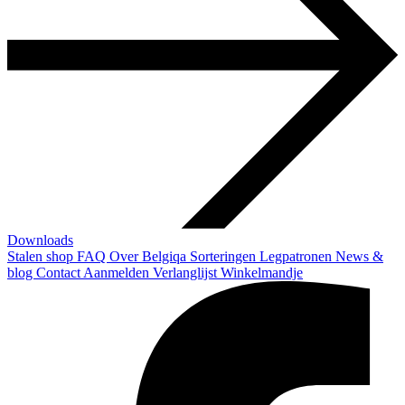
Downloads
Stalen shop
FAQ
Over Belgiqa
Sorteringen
Legpatronen
News &
blog
Contact
Aanmelden
Verlanglijst
Winkelmandje