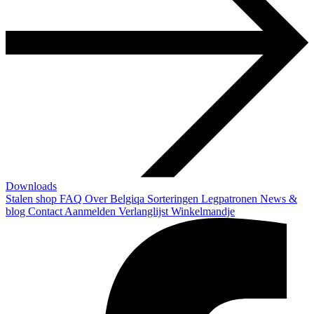
Downloads
Stalen shop
FAQ
Over Belgiqa
Sorteringen
Legpatronen
News &
blog
Contact
Aanmelden
Verlanglijst
Winkelmandje