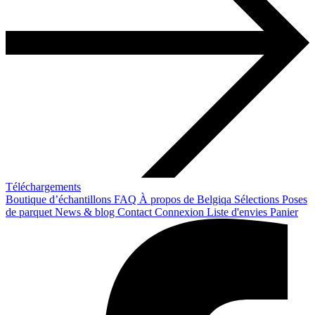
Téléchargements
Boutique d’échantillons
FAQ
À propos de Belgiqa
Sélections
Poses
de parquet
News & blog
Contact
Connexion
Liste d'envies
Panier