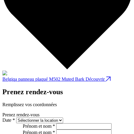
Belgiqa panneau plaqué M502 Muted Bark
Découvrir
B
Prenez rendez-vous
Remplissez vos coordonnées
Prenez rendez-vous
Date *
Prénom et nom *
Prénom et nom *