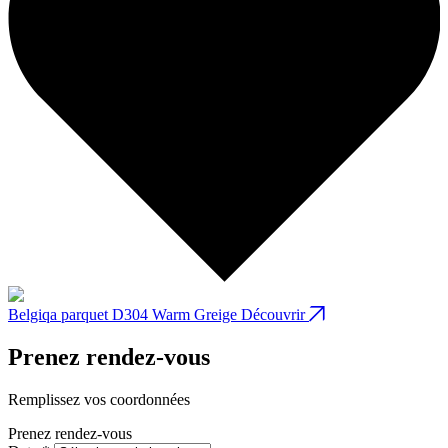
Belgiqa parquet D304 Warm Greige
Découvrir
B
Prenez rendez-vous
Remplissez vos coordonnées
Prenez rendez-vous