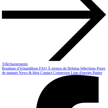
Téléchargements
Boutique d’échantillons
FAQ
À propos de Belgiqa
Sélections
Poses
de parquet
News & blog
Contact
Connexion
Liste d'envies
Panier